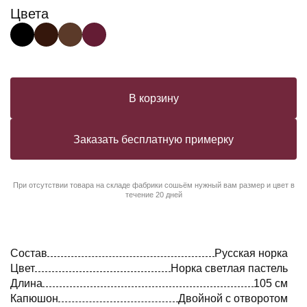
Цвета
В корзину
Заказать бесплатную примерку
При отсутствии товара на складе фабрики сошьём нужный вам размер и цвет в
течение 20 дней
Состав
Русская норка
Цвет
Норка светлая пастель
Длина
105 см
Капюшон
Двойной с отворотом