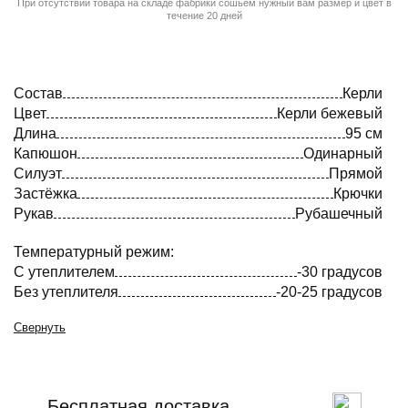
При отсутствии товара на складе фабрики сошьём нужный вам размер и цвет в
течение 20 дней
Состав
Керли
Цвет
Керли бежевый
Длина
95 см
Капюшон
Одинарный
Силуэт
Прямой
Застёжка
Крючки
Рукав
Рубашечный
Температурный режим:
С утеплителем
-30 градусов
Без утеплителя
-20-25 градусов
Свернуть
Бесплатная доставка