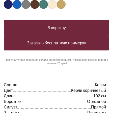
В корзину
Заказать бесплатную примерку
При отсутствии товара на складе фабрики сошьём нужный вам размер и цвет в
течение 20 дней
Состав
Керли
Цвет
Керли коричневый
Длина
102 см
Воротник
Отложной
Силуэт
Прямой
Застёжка
Пуговицы